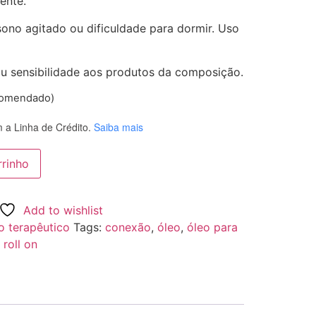
ente.
ono agitado ou dificuldade para dormir. Uso
ou sensibilidade aos produtos da composição.
comendado)
a Linha de Crédito.
Saiba mais
rrinho
Add to wishlist
o terapêutico
Tags:
conexão
,
óleo
,
óleo para
,
roll on