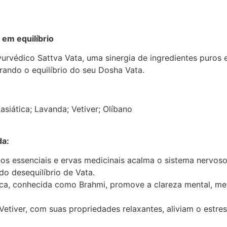
 em equilíbrio
yurvédico Sattva Vata, uma sinergia de ingredientes puros
urando o equilíbrio do seu Dosha Vata.
asiática; Lavanda; Vetiver; Olíbano
da:
s essenciais e ervas medicinais acalma o sistema nervoso
 do desequilíbrio de Vata.
ica, conhecida como Brahmi, promove a clareza mental, me
etiver, com suas propriedades relaxantes, aliviam o estress