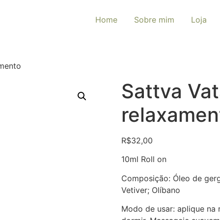
Home
Sobre mim
Loja
amento
Sattva Vat
relaxamen
R$
32,00
10ml Roll on
Composição: Óleo de gerge
Vetiver; Olíbano
Modo de usar: aplique na 