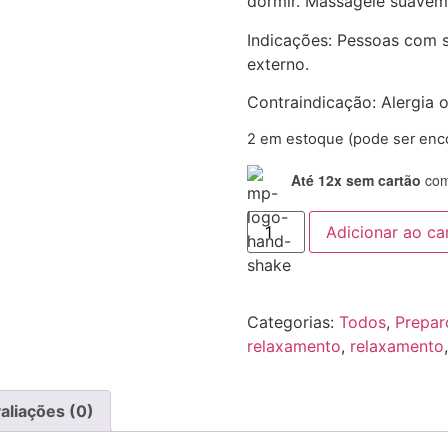
dormir. Massageie suavem
Indicações: Pessoas com s
externo.
Contraindicação: Alergia 
2 em estoque (pode ser en
Até 12x sem cartão
com 
Adicionar ao ca
Categorias:
Todos
,
Prepar
relaxamento
,
relaxamento
aliações (0)