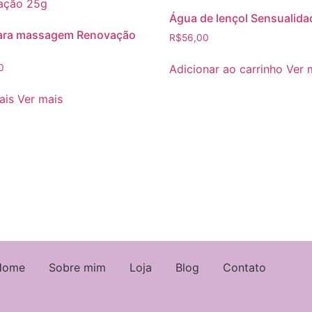
Água de lençol Sensualida
para massagem Renovação
R$
56,00
Adicionar ao carrinho
Ver 
0
ais
Ver mais
Home
Sobre mim
Loja
Blog
Contato